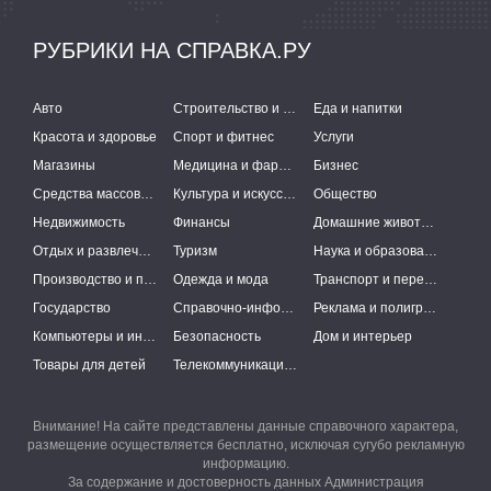
РУБРИКИ НА СПРАВКА.РУ
Авто
Строительство и ремонт
Еда и напитки
Красота и здоровье
Спорт и фитнес
Услуги
Магазины
Медицина и фармацевтика
Бизнес
Средства массовой информации
Культура и искусство
Общество
Недвижимость
Финансы
Домашние животные
Отдых и развлечения
Туризм
Наука и образование
Производство и поставки
Одежда и мода
Транспорт и перевозки
Государство
Справочно-информационные системы
Реклама и полиграфия
Компьютеры и интернет
Безопасность
Дом и интерьер
Товары для детей
Телекоммуникации и связь
Внимание! На сайте представлены данные справочного характера,
размещение осуществляется бесплатно, исключая сугубо рекламную
информацию.
За содержание и достоверность данных Администрация